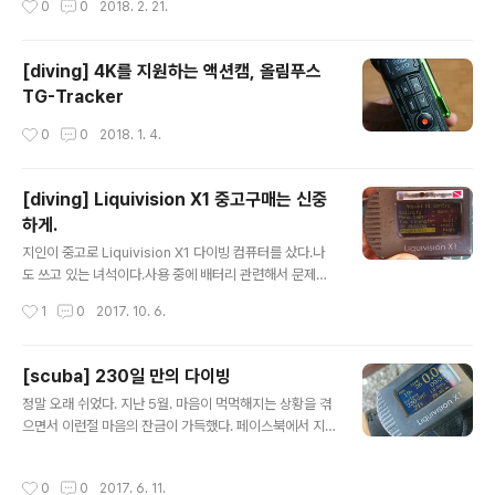
0
0
2018. 2. 21.
로 교통체증의 지옥을 경험할 가능성이 높고 가격이 높은
때는 아펙스 호흡기로...
편(5만원+vat)이라 쉽게 엄두가..
[diving] 4K를 지원하는 액션캠, 올림푸스
TG-Tracker
작성시간
0
0
2018. 1. 4.
[diving] Liquivision X1 중고구매는 신중
하게.
글 내용
지인이 중고로 Liquivision X1 다이빙 컴퓨터를 샀다.나
도 쓰고 있는 녀석이다.사용 중에 배터리 관련해서 문제가
있어서 한국판매처를 통해 AS를 보내고 받은 적이 있다.
작성시간
1
0
2017. 10. 6.
이후에는 아직까지는 잘 사용하고 있다. 이 컴퓨터의 밝기
를 '최고'로 뒀지만 사진에서 보는 것처럼 흐릿하여 밝은 곳
에서는 글자를 읽을 수가 없는 지경이다. 어두운 곳에서는
[scuba] 230일 만의 다이빙
읽을 수 있지만 실제로 다이빙하는 동안에는 사용할 수가
글 내용
정말 오래 쉬었다. 지난 5월. 마음이 먹먹해지는 상황을 겪
없을 정도였다. 그래서 제조사(http://www.liquivision.c
으면서 이런절 마음의 잔금이 가득했다. 페이스북에서 지
om/en/all-products)를 찾아봤지만 이제 Liquivision
난 시간의 기록들을 볼 떄마다 바다에 가야겠다는 생각이
이란 제품은 제조-판매하고 있지 않았다. 언제부터인지는
커져만 갔다.그동안 발목을 잡았던 이동의 불편함도 사라
정확하게 찾아보지는 않았다. 다이빙 장비는 고가의 소모
작성시간
0
0
2017. 6. 11.
졌고 마음을 그대로 실천했다. 잠시 먹통이있다가 겨우겨