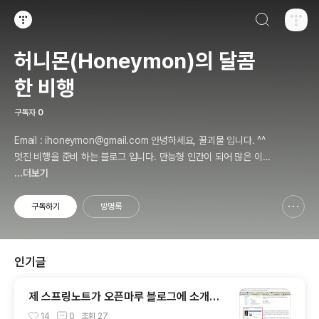
검색하기
티스토리
허니몬(Honeymon)의 달콤
한 비행
구독자
0
Email : ihoneymon@gmail.com 안녕하세요, 꿀괴물 입니다. ^^
멋진 비행을 준비 하는 블로그 입니다. 만능형 인간이 되어 많은 이들
에게 인정받고, 즐겁고 행복하게 살기를 간절히 원합니다!! 달콤살벌
...더보기
한 꿀괴물의 좌충우돌 파란만장한 여정을 지켜봐주세요!! ^^
구독하기
방명록
신고하기 레이어
열기
인기글
제 스프링노트가 오픈마루 블로그에 소개가
되었어요. ㅠㅅ-)b
14
0
조회
27