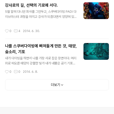
강사로의 길, 선택의 기로에 서다.
글 내용
5월 말에 다니던 회사를 그만두고, 스쿠버다이빙 PADI 다
이브마스터 과정을 마치고 강사가 되겠다면서 양양에 있는
스쿠버리조트에 내려온지 어느덧 한달이라는 시간이 흘렀
다. 드문드문 할 때에 비하면 나름 다이빙 자세나 경험이 일
작성시간
0
4
2014. 6. 30.
취월장하고 있지만 여전히 배워야할 것도 많고 미숙한 것
이 참 많다. 바다와 어울어져 지내면서 많은 것들을 경험하
고 있다. 그리고 부쩍 드는 생각은,굳이 강사까지 되어야할
나를 스쿠버다이빙에 빠져들게 만든 것, 태양,
까?주변 다이버들은,이왕 시작한 것 강사까지 가는 것이 좋
숨소리, 기포
다.라고 이야기 한다.처음에는 '뭐, 다이브 강사가 되어보
글 내용
지.' 라는 생각으로 8월말까지 지내기로 했지만, 리조트에
내가 다이빙을 하면서 나를 가장 사로 잡은 장면이다. 머리
서 강사들의 모습을 보면서 굳이 저 많고 많은 강사 중에 내
위로 떠오른 태양의 강렬한 빛가 내가 내뿜은 공기 기포들
가 끼어들 필요가 있을까라는 생각을 하게 된다. 나는 누군
이 어울어진 광경. 평소에는 잘 들리지 않던 호흡소리가 귓
작성시간
0
0
2014. 6. 8.
가를 가르칠 생각이 없는데.....
가에 맴돌면 묘한 몰입감을 형성한다. 이 장면 다음을 찍었
어야 했는데... ㅎㅎ 앞으로도 들어갈 일은 많으니까. +_+)
더보기