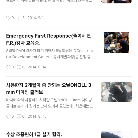
프로에 경계에 발을 담궜다. 원래 계획은 마스터 스쿠버 다
전에 열정적이다. 다이빙을 할때마다 하루에 일정비용을 지..
이버Master Scuba Diver가 되는 것이었는데...PADI I
DC 가 진행되고 함께 참여하는 김영선 강사, 신병윤 강사,
작성시간
0
2
2014. 9. 1.
윤지명 강사와 간단히 자기소개를 하고 교육과정을 진행했
다. 교육은 매일 오전 7시에 시작해서 9시에 끝나는 강행
군이었다. 강사가 되기 위해 필요한 지식들(다이빙, 교육,
Emergency First Response(줄여서 E.
판매, 기술 등)에 대한 전반적인 이론교육이 진행되었다. 교
F.R.)강사 교육중.
육 중간중간 프리젠테이션을 통해 배운 내용들을 복습하는
글 내용
과정도 포함되었다.분위기를 많이 흐리고 있다는 이야기에
8월말 PADI 강사가 되기 위해서 8월초부터 IDC(Instruc
많은 고민을 했다. 사실, IDC 과정에 들어오기 전에 다이빙
tor Development Course, 강사개발과정)을 진행 중
에 대한 흥미도 떨어지고 강사가 되어야 할 이유도 찾지 못
에 있다.자의반 타의반으로 다이빙 강사가 되는 길에 들어
작성시간
0
0
2014. 8. 14.
해서..
선 상황에서, 강사가 되기 위한 필요한 요건 중 하나가 응급
처치 강사자격을 획득하는 것이다. 응급처치(Emergenc
y First Response) 이야기를 다른 이들에게도 전해주는
사용한지 2개월이 좀 안되는 오닐ONEILL 3
강사가 되는 것 까지 바란 것은 아니었는데... 어쩌다보니
mm 다이빙 글러브
여기까지 와있다.되돌아갈수도 없구만...!?
글 내용
바다에 와서 사용하기 시작한 오닐ONEILL 3mm 다이빙
글러브.손에 착 감기는 맛이 있어서 골랐는데...처음에는 검
지 옆에 제봉선이 서서히 뜯어지기 시작하더니 점점 벌어
작성시간
0
0
2014. 8. 4.
지고.손끝이 헤져서는 구멍이 나기 시작한다. 두둥.처음 사
용했을 때는 물도 거의 들어오지 않고 탁 감기면서 보온성
이 뛰어났지만, 몇번 사용하고 나면 점점 늘어나고 약해지
수상 조종면허 1급 실기 합격.
는 모습을 보인다.
글 내용