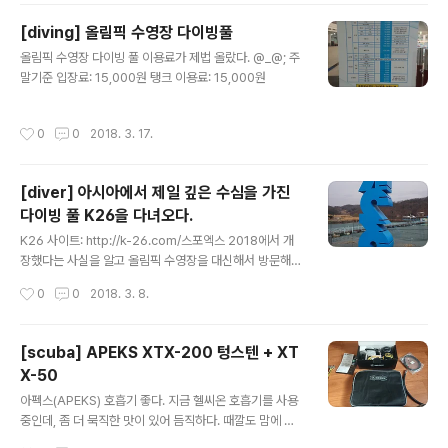
[diving] 올림픽 수영장 다이빙풀
글 내용
올림픽 수영장 다이빙 풀 이용료가 제법 올랐다. @_@; 주
말기준 입장료: 15,000원 탱크 이용료: 15,000원
작성시간
0
0
2018. 3. 17.
[diver] 아시아에서 제일 깊은 수심을 가진
다이빙 풀 K26을 다녀오다.
글 내용
K26 사이트: http://k-26.com/스포엑스 2018에서 개
장했다는 사실을 알고 올림픽 수영장을 대신해서 방문해봤
다. 시설은 새로 지은지 얼마되지 않아서 깔끔하다. 도착했
작성시간
0
0
2018. 3. 8.
을 때는 프리다이버 1팀과 스쿠버다이빙 2팀이 이용하고
있었다. 시설은 새로 지은지 얼마되지 않아서 깔끔했다. 수
온은 올림픽 수영장보다 높아서 따스했다.풀은 다층 구조
[scuba] APEKS XTX-200 텅스텐 + XT
로 되어 있어서 3단계로 수심이 나뉜다. AED 제세동기와
X-50
산소킷을 비치해두고 있다. 그리고 다이빙 장비들도 이제
글 내용
막 포장을 뜯은 새제품들이라 깨끗하다. 샤워장이나 탈의
아펙스(APEKS) 호흡기 좋다. 지금 헬씨온 호흡기를 사용
실은 깔끔하다. 탈의실은 바닥에 온돌을 깔아서 따뜻하게
중인데, 좀 더 묵직한 맛이 있어 듬직하다. 때깔도 맘에 든
해놓아 물기가 떨어져도 금방 마른다. 주말은 춘천고속도
다. 여유되면 사이드마운트 세트를 장만하려고 하는데 그
작성시간