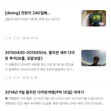
성 물품이다. ㅡ_-); 다이빙은 정말 돈이 많이..
우 살아난 X1. 이제 보조 컴퓨터를 하나 사야겠다 싶고. 5
시에 일어나서 5시 30분에 출발할 계획을 세웠던 것과는
[diving] 안한지 240일째...
달리 화들짝 놀라서 잠에서 깨어난 것은 오전 6시가 지나
글 내용
창밖이 환하게 밝아올 때였다. 다이빙 장비는 진작에 레트
설날에 세부 다녀온 이후로, 푸욱 쉬고 있구나.
뒷트렁크에 실어놓은지 2주가 지난 상황이라 그대로 양양
으로 차를 몰았다. 영동고속도로 대신 속초방면으로 춘천
고속도로-국도-영동고속도로를 타고 양양 남애리를 향했
작성시간
0
0
2016. 10. 8.
다. 버스와 택시를 타고 갔으면 4시간 이상 ..
20150430-20150506, 필리핀 세부 다이
빙 투어(보홀, 모알보알)
글 내용
○ 공통많은 다이버가 세부를 찾는 이유 중 하나는 한인들
이 운영하는 다이브리조트가 세부 곳곳에 분포하고 있기
때문이다.외국인이 운영하는 곳들과는 다르게 픽업, 숙소,
작성시간
0
9
2015. 5. 10.
다이빙, 여행과 관련된 일체의 서비스를 제공받을 수 있다
는 것이 한국인이 운영하는 다이브리조트를 찾는 이유일
것이다.다이빙 일정과 내용(함께가는 다이버들의 수, 레벨
2014년 9월 필리핀 다이빙여행(9박 10일) 이야기
정도)을 전달하면, 일정 비용을 지불하면 현지 도착시간에
글 내용
● 여행일정 기간 출발: 2014년 9월 4일 22:00 도착: 2014년 9월 13일 08:00
맞춰 픽업서비스를 제공한다.세부 도착하는 픽업서비스의
여행경로 인천-세부-두마게티-오슬롭-세부-말라파스쿠아-세부-인천 다이빙횟수
경우에는 마사지업소에 들려서 서비스를 받고 리조트로 이
두마게티: 9번 말라파스쿠아: 10번 ○ 다이빙 여행 기록 2014/09/18 - [허니몬의
동하는 것을 기본으로 한다.다이브 리조트의 경우에는 다