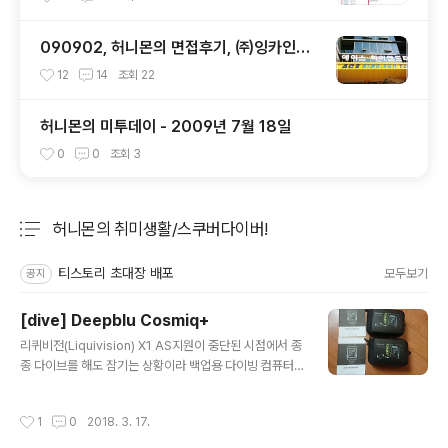
090902, 허니몬의 면접후기, ㈜잉카인터
넷 기술 면접 후 또한번 깨달음을 얻다. ㅡ
12
14
조회
22
ㅅ-)/ 레벨업!!
허니몬의 미투데이 - 2009년 7월 18일
0
0
조회
3
허니몬의 취미생활/스쿠버다이버!
분류 전체보기
주요 글 목록
티스토리 초대장 배포
모두보기
공지
[dive] Deepblu Cosmiq+
글 내용
리퀴비전(Liquivision) X1 AS지원이 중단된 시점에서 종
종 다이브를 해도 잠기는 상황이라 백업용 다이빙 컴퓨터
deepblu의 Cosmiq+ 을 주문(주문은 내가하고 하나를
선물받았다♥)했다. 가성비 갑이라는 컴퓨터. 수중에서 시
작성시간
1
0
2018. 3. 17.
야도 쨍하다!