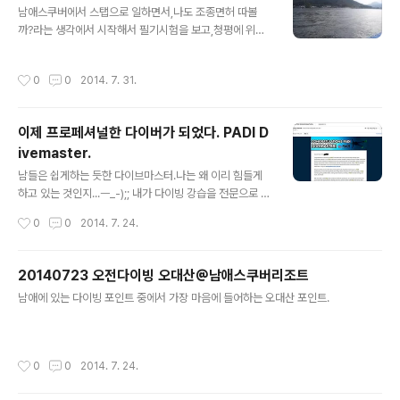
남애스쿠버에서 스탭으로 일하면서,나도 조종면허 따볼
까?라는 생각에서 시작해서 필기시험을 보고,청평에 위치
한 경기조종면허시험장을 방문하여! 1일 4번의 연수를 받
고 나서실기셤을 본 결과 무사히 합격하였다.이제 5마력
작성시간
0
0
2014. 7. 31.
이상의 수상동력기구를 조종할 수 있는 자격을 가질 수 있
다. 3시간의 수상안전교육을 받고나서,면허증이 발급된다
면 말이지.
이제 프로페셔널한 다이버가 되었다. PADI D
ivemaster.
글 내용
남들은 쉽게하는 듯한 다이브마스터.나는 왜 이리 힘들게
하고 있는 것인지...ㅡ_-);; 내가 다이빙 강습을 전문으로 할
것도 아닌데,조금은 즉흥적으로 과하게 온 것 같다는 생각
작성시간
0
0
2014. 7. 24.
도 든다. 내가 20대 중반쯤이었다면 별 근심걱정 없이 했
을텐데... ㅎㅎ무엇인가를 시도할 때, 그것을 하기에 적절한
나이가 있다는 것을 새삼 느끼고 있다.
20140723 오전다이빙 오대산@남애스쿠버리조트
글 내용
남애에 있는 다이빙 포인트 중에서 가장 마음에 들어하는 오대산 포인트.
작성시간
0
0
2014. 7. 24.