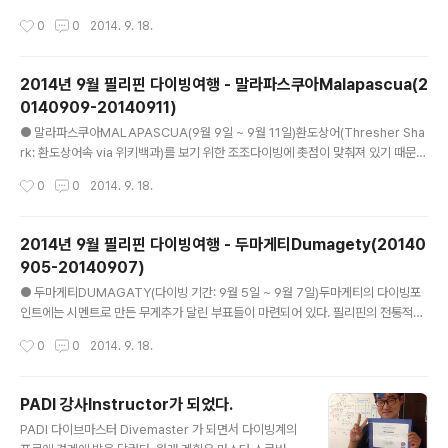
취미생활/스쿠버다이버!] - 2014년 9월 필리핀 다이빙여행 - 두마게티Dumagety
이빙과 숙박을 동시에 제공하고, 다이브샵의 경우에는 다
작성시간
0
0
2014. 9. 18.
(20140905-20140907) 2014/09/18 - [허니몬의 취미생활/스쿠버다이버!] -
이빙 서비스만 제공한다.필요하다면 다이브샵을 통해서 다
2014년 9월 필리핀 다이빙여행 - 말라파스쿠아Malapascua(20140909-2014
이빙샵 부근의 숙소를 예약받을 수도 있고, 개인이 부근..
0911) 2014년 9월 필리핀 다이빙여행 이야기 by 구글: 위치정보GPS와 구글+ 사
2014년 9월 필리핀 다이빙여행 - 말라파스쿠아Malapascua(2
진앨범에 등록한 사진을 바탕으로 꾸며진 여행이야기 ● 인천INCHEON에서 두마..
0140909-20140911)
글 내용
● 말라파스쿠아MALAPASCUA(9월 9일 ~ 9월 11일)환도상어(Thresher Sha
rk: 환도상어속 via 위키백과)를 보기 위한 조조다이빙에 촛점이 맞춰져 있기 때문에
오전 4시 30분에 리조트에 모여서 준비하고 환도상어 관찰포인트인 모나드숄Mon
작성시간
0
0
2014. 9. 18.
ad Shoal로 40여분을 열심히 달려 강한 조류를 뚫고 수심 30여미터 지점에 마련
된 관찰지점에서 환도상어가 여명을 뚫고 움직이는 모습을 관찰한다. 보름달이 밝게
빛나는 날에는 만나기 어려울 것으로 추측된다. 그믐달이 뜨는 날에 맞춰서 해가 막
2014년 9월 필리핀 다이빙여행 - 두마게티Dumagety(20140
떠오르기 시작하는 시간에 맞춘다면 어느정도 쉽게 관찰할 수 있을 것으로 보인다.
905-20140907)
우리는 추석날 명절을 이용하여 길게 일정을 잡고 움직인 탓에 달의 인력을 받아 조
글 내용
류가 평상시와는 달랐다. 슈퍼문+태풍+비 * ..
● 두마게티DUMAGATY(다이빙 기간: 9월 5일 ~ 9월 7일)두마게티의 다이빙포
인트에는 시멘트로 만든 무게추가 달린 부표들이 마련되어 있다. 필리핀의 전통적인
배 방카보트(Banca boat: 과거에 통나무 배를 깍아만든 배 양쪽으로 롤링바를 두어
작성시간
0
0
2014. 9. 18.
안정성을 높인 형태의 배로써 다이빙을 위해 사용하는 방카는 대형화되고 이동과 입
출수 동안에 휴식을 취할 수 있을 만큼 충분히 켜졌다)를 타고 이동해서 보트를 고정
하고 나면 자이언트 스트라이드로 입수하는 형태로 진행된다. 선박에서 내리는 닻에
PADI 강사Instructor가 되었다.
의해 산호가 파괴되는 것을 방지하기 위한 전략으로서 적절한 방법이라고 생각한다.
글 내용
PADI 다이브마스터 Divemaster 가 되면서 다이빙계의
배가 던지는 닻에 의해서 파괴되는 산호의 양도 무시할 수 없다. 두마게티는 환경보