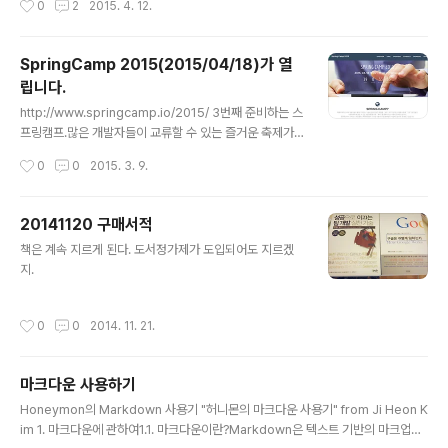
0
2
2015. 4. 12.
법은 간단하다.출처: http://orangenarwhals.blogspo
t.kr/2012/05/focuswriter-ubuntu-1204-typewrit
er.html소리가 나고 나지 않고의 차이가 크다.
SpringCamp 2015(2015/04/18)가 열
립니다.
글 내용
http://www.springcamp.io/2015/ 3번째 준비하는 스
프링캠프.많은 개발자들이 교류할 수 있는 즐거운 축제가
되길 항상 바랍니다. ^^
작성시간
0
0
2015. 3. 9.
20141120 구매서적
글 내용
책은 계속 지르게 된다. 도서정가제가 도입되어도 지르겠
지.
작성시간
0
0
2014. 11. 21.
마크다운 사용하기
글 내용
Honeymon의 Markdown 사용기 "허니몬의 마크다운 사용기" from Ji Heon K
im 1. 마크다운에 관하여1.1. 마크다운이란?Markdown은 텍스트 기반의 마크업언