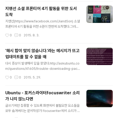
리하고 암호화 화폐에 대해서 환율만 보장해주며 환전을
관리하면 그 활용도는 무궁무진하다고 생각하다. 와우 복
지앤선 소셜 프론티어 4기 활동을 위한 도서
귀를 할까 생각하는 중에,게임속 골드를 시세에 따라 원화
도착
로 사고파는 풍경게임속 골드를 지불하여 게임이용권 결제
글 내용
경매를 통해서 시세가 결정 아이템거래사이트(거래소): 와
지앤선(https://www.facebook.com/JiandSon) 소셜
우 골드를 팔아서 다른 게임 골드구매 암호화화폐를 바라
프론티어 4기 활동을 위한 6권이 한번에 도착했다.그러고
보는 사람들도 이런 모습을 꿈꾸지 않을까? 현실의 재화가
보니, 지금까지 읽었던 책들은 대부분이 한빛, 에이콘, 인사
작성시간
0
0
2015. 8. 3.
게임속 재화와 이어지는 수순은... 이미 익숙하다. 기본골자
이트가 대부분이었구나.도착한 책들은, War of IT국내도
는, P.S.1. 괜히 국내자금..
서저자 : 김영욱출판 : 지앤선(지&선) 2015.02.28상세보
기 룰 메이커국내도서저자 : 이제형,오수려,정미녕출판 : 지
'해시 합이 맞지 않습니다.'라는 메시지가 뜨고
앤선(지&선) 2015.06.29상세보기 거침없이 배우는 라즈
업데이트를 할 수 없을 때
베리 파이국내도서저자 : 에벤 업튼,가레스 할퍼크리 / 유하
글 내용
영,전우영역출판 : 지앤선(지&선) 2015.07.29상세보기
다시 증상이 발생해서 답을 찾았다.http://askubuntu.co
거침없이 배우는 자바스크립트 & 제이쿼리국내도서저자 :
m/questions/41605/trouble-downloading-pack
데이비드 소이어 맥파랜드 / 김태곤역출판 : 지앤선(지&선)
ages-list-due-to-a-hash-sum-mismatch-error
작성시간
0
0
2015. 5. 29.
2015.04.30상세보기 코드 품질 시각..
$ apt-get clean $ rm -rf /var/lib/apt/lists/partial/
* $ apt-get clean $ apt-get update $ apt-get u
pgrade 나는 우분투의 저장소로 다음"http://ftp.daum.
Ubuntu - 포커스라이터focuswriter 소리
net'을 선호하는 편이다. 다음을 좋아하니까.요 근래에 정
가 나지 않느다면
상적으로 업그레이드가 되지 않아서 네오위즈로 변경을 해
글 내용
뒀는데, 다음과 같은 상황이 발생했다.최초 설정되는 '대한
글쓰기에만 집중할 수 있도록 화면에서 불필요한 요소들을
민국 서버'를 선택하고 진행한다. 변경하는 방법은,2014/
모두 숨겨버리는 문서작성기! focuswriter에서 소리가 나
01/25 - [허..
지 않아서 아쉬웠는데, 그래서 인터넷을 뒤져보니 해결방
작성시간