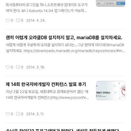
글 내용
회사컴퓨터에 로그인을 하니 소프트웨어 업데이트 도구가
따악 뜬다. 보니 Xubuntu 14.04 업그레이드가 가능하다
는 이야기다.나도 반갑다.업데이트가 진행된다.지금 설치
작성시간
0
0
2014. 4. 24.
된 환경을 분석한 후 업그레이드시 소요될 시간과 저장공
간에 대해 알려준다.당연히 [업그레이드 시작] 클릭.업그레
이드 진행중Upgrade progress.업그레이드 관련 파일
괜히 어렵게 오라클DB 설치하지 말고, mariaDB를 설치하세요.
들을 다운로드 후 설치하는 중.ubuntu 14.04 에서 제일
글 내용
어렵게 어렵게 우분투에 오라클 설치하기 보다는...그냥 편하게 마리아DBmariaDB
문제가 되는 것이 한글의 윗단이 살짝 잘리는 현상이 있다.
설치하세요. https://downloads.mariadb.org/mariadb/repositories/#mir
DPI를 늘리는 방법을 사용해보니 정상적으로 나온다. 이건
ror=kaist&distro=Ubuntu위의 링크에서 운영체제, 버전, 저장소 선택하면 설치
우분투 내에서 화면 구성만 그렇지 브라우저 등 다른 폰트
방법까지 친절하게 설명해줍니다.대략 5줄만 실행하면 별탈없이 설치까지 완료됩니
를 사용하는 경우에는 먹히지 않는다. 두둥.xubuntu 로그
작성시간
0
0
2014. 3. 18.
다. Here are the commands to run to install MariaDB on your Ubuntu s
인 화면에서 프로필을 바꿀 수가 없었는데, 수정할 수 있는
ystem: sudo apt-get install software-properties-common sudo apt-
기능이 추가되..
key adv --recv-keys --keyserver hkp://keyserver.ubuntu.com:80 ..
제 14회 한국자바개발자 컨퍼런스 발표 후기
글 내용
지난 2월 22일 토요일, 세종대학교 광개토관에서 열린 ‘제
14회 한국자바개발자 컨퍼런스(http://www.jcoconfer
ence.co.kr/)’가 열렸다. 이 컨퍼런스의 커뮤니티 세션에
서 ‘REST API 설계와 구현(A부터 I까지)’이라는 제목으로
작성시간
0
0
2014. 3. 11.
발표를 진행했다.발표자료: REST API 설계와 구현발표자
료 소스: 20140222 JCO - Dropbox이 바닥에 개발자
로 뛰어든지 5년만에 이룬 쾌거다. 개발자로서 30대 중반