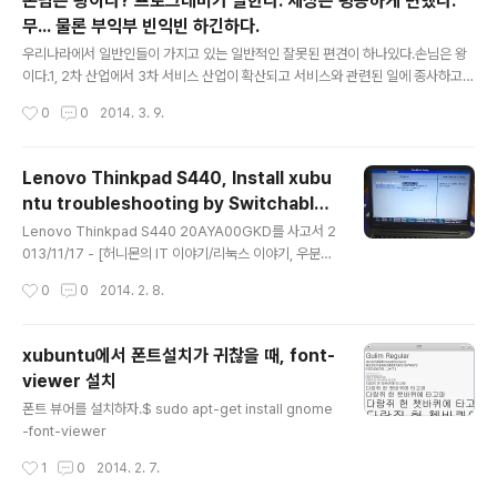
손님은 왕이다? 프로그래머가 말한다. 세상은 평등하게 변했다.
에는 한번 해봐야지 하고 계획했던 일 중에 하나.시작하게
무... 물론 부익부 빈익빈 하긴하다.
된 계기는 의외로 단촐했다. JCO 커뮤니티 트랙에서 스프
글 내용
링 4.0에 대한 발표와 관련한 회의를 하다가 불쑥 결정되
우리나라에서 일반인들이 가지고 있는 일반적인 잘못된 편견이 하나있다.손님은 왕
었을 뿐이다. 지난 해부터 꾸준하게 REST API에 대한 내
이다.1, 2차 산업에서 3차 서비스 산업이 확산되고 서비스와 관련된 일에 종사하고
용으로 누군가가 발표를 해주었으면 좋겠다..
있는 사람들이 늘어나기 시작한다. 이런 서비스에 종사하고 있는 사람들은, ‘자신이
작성시간
0
0
2014. 3. 9.
서비스 제공자이고 자신이 서비스 사용자’이기도 하다. 그런데 그런 그들 사이에서
공유하고 있는 공통된 명제가 하나있다.손님은 왕이다. Lifesize Religious King
Statue with Spear by epSos.de 이것은 비단 서비스업이 아니라, 고객을 대상
Lenovo Thinkpad S440, Install xubu
으로 하는 IT산업도 마찬가지다. SW산업 중 컨텐츠를 생산하고 서비스를 제공한다.
ntu troubleshooting by Switchable
그리고 그 서비스를 개발하기 위해 수많은 기획자-디자이너-개발자가 얽혀있다.이
글 내용
Graphincs.
런 글을 쓰게된 발단이 되는 일은,..
Lenovo Thinkpad S440 20AYA00GKD를 사고서 2
013/11/17 - [허니몬의 IT 이야기/리눅스 이야기, 우분투]
- Lenovo thinkpad S440 20AYA00GKD 사용기한
작성시간
0
0
2014. 2. 8.
동안 우분투 계열의 리눅스를 설치하고 애를 먹었다.Leno
vo의 Thinkpad 중에는 Intel그래픽칩셋과 ATI 혹은 nVi
dia 칩셋을 함께 내장하고 있는 제품들이 출시되고 있다.
xubuntu에서 폰트설치가 귀찮을 때, font-
윈도우 쪽에서는 별다른 무리없이 Switchable Graphic
viewer 설치
s 기능을 사용할 수 있다.그러나 내가 애용하는 우분투 계
글 내용
열의 리눅스에서는 이 기능이 참 거슬리는 기능이 되어버
폰트 뷰어를 설치하자.$ sudo apt-get install gnome
렸다. 잘 설치해서 사용하다가 업데이트를 하고 나면 노트
-font-viewer
북의 화면이 나타나지 않는 문제가 발생했다.대부분 ATI
작성시간
1
0
2014. 2. 7.
그래픽과 관련된 문제였다. 업데이..