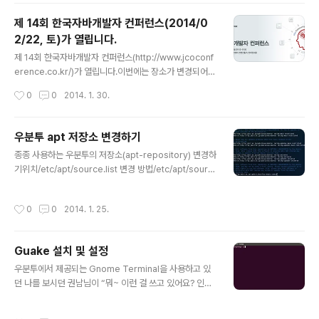
제 14회 한국자바개발자 컨퍼런스(2014/0
2/22, 토)가 열립니다.
글 내용
제 14회 한국자바개발자 컨퍼런스(http://www.jcoconf
erence.co.kr/)가 열립니다.이번에는 장소가 변경되어서
세종대학교 컨벤션센터 컨벤션홀 & 컨퍼런스룸에서 열립
작성시간
0
0
2014. 1. 30.
니다(광개토관인듯 하군요… @_@)).사이트: http://ww
w.jcoconference.co.kr/info.asp일시: 2014년 2월
22일 토요일장소: 세종대학교 광개토관(컨벤션센터 컨벤
우분투 apt 저장소 변경하기
션홀)세종대학교 시설 안내:http://www.sejongstory.a
글 내용
종종 사용하는 우분투의 저장소(apt-repository) 변경하
c.kr/main_campus_01.html매년 주제를 가지고 진행이
기위치/etc/apt/source.list 변경 방법/etc/apt/sourc
되는데, 작년에는 ‘Follower에서 Creator로!’ 라는 주제
e.list 파일 열기 $ sudo vim /etc/apt/source.list vi
로 개최되었고, 올해는 ‘커뮤니티에서 개발자로서의 통찰
m의 키워드 변경명령 :%s/target-keyword/change-
력을 키우자!’ (class Community implements Insig..
작성시간
0
0
2014. 1. 25.
keyword/g 소프트웨어 업그레이드 설정 프로그램을 통
해서 수정하는게 귀찮을 때, 터미널에서 변경하는 방법.요
즘 터미널에서 처리하는 게 더 맘이 편하고 빠르다.
Guake 설치 및 설정
글 내용
우분투에서 제공되는 Gnome Terminal을 사용하고 있
던 나를 보시던 권남님이 “뭐~ 이런 걸 쓰고 있어요? 인터
넷 연결되어 있어요?” 하시며 터미널을 열고 설치해주신
Guake Terminal.$ sudo apt-get install guake 간
작성시간