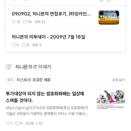
090902, 허니몬의 면접후기, ㈜잉카인터
넷 기술 면접 후 또한번 깨달음을 얻다. ㅡ
12
14
조회
22
ㅅ-)/ 레벨업!!
허니몬의 미투데이 - 2009년 7월 18일
0
0
조회
3
허니몬의 IT 이야기
분류 전체보기
주요 글 목록
티스토리 초대장 배포
모두보기
공지
투기대상이 되지 않는 암호화화폐는 일상에
스며들 것이다.
글 내용
https://goo.gl/Z3Te2W 암호화화폐(혹은 암호화폐)의
기술은 사람들이 이용하는 플랫폼의 서비스 이용 지불수단
으로 활용될 것이다. @_@);; 지금의 채굴방식도 변할거
작성시간
1
0
2018. 1. 12.
고... 채굴은 플랫폼 제공자가 자체적으로 알아서 하면서 관