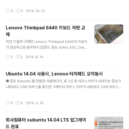
어로 2004년 존그루버에 의해 만들어졌으며 쉽게 쓰고 읽을 수 있으며 HTML로
변환이 가능하다. 특수기호와 문자를 이용한 매우 간단한 구조의 문법을 사용하여 웹
작성시간
0
0
2014. 10. 22.
에서도 보다 빠르게 컨텐츠를 작성하고 보다 직관적으로 인식할 수 있다. 마크다운이
최근 각광받기 시작한 이유는 깃헙(https://github.com) 덕분이다. 깃헙의 저장소
Repository에 관한 정보를 기록하는 README.md는 깃헙을 사용하는 사람이라
Lenovo Thinkpad S440 키보드 자판 교
면 누구나 가장 먼저 접하게 되는 마크다운 문서였다. 마크다운을 통해서 설치방법,
체
소스코드 설명, 이슈 등..
글 내용
작년 11월에 구매한 Lenovo Thinkpad S440의 키보드
가 정상적으로 동작하지 않았다. 증상: Enter, ESC, Delet
e, Backspace, n, h 키 등이 정상적으로 눌리지 않는 문
작성시간
0
2
2014. 8. 14.
제가 발생했다. 이 증상이 우분투 때문인지 확인하기 위해
서 윈도우를 설치해보고, 다양한 운영체제를 설치하여 봤
지만, 동일한 증상이 발생해서 AS를 받으러 용산 레노보A
Ubuntu 14.04 사용시, Lenovo 터치패드 오작동시
S 센터를 방문했다. 처음에 증상을 보일 떄는, 희안하게도
글 내용
● 증상 Xubuntu 를 한동안 사용하다가, 로그인 후 마우스커서가 사라지는 증상이
~ AS 담당자가 테스트를 할 때는 정상적으로 입력되는 것
나타났다. USB 마우스를 꽂으면 그때서야 마우스 커서가 나타났다. USB 마우스를
이었다. ㅡ_-);; 뭐냐.그리고 한동안 참고 사용하다가 도저
뽑으면 다시 마우스 커서가 사라진다. ● 검색 ubuntu 14.04 lenovo touchpad
히 안되겠다 싶어서 바로 용산 Lenovo AS 센터를 방문해
을 검색 키워드로 하여 처리방법을 찾았다. Touchpad doesn't work on startu
서 AS를 요청했다. 담당직원이 가지고 나와서 "키보드 정
작성시간
0
0
2014. 6. 10.
p but does on reboot ● 해결책1. 터미널을 열고 다음 명령어를 입력한다:$ su
상 동작하는데요? ... 어? 아니네. 키보드가 ..
do gedit /etc/default/grub 2. GRUB 설정파일이 열릴 것이다. 다음 행을 찾는
다::GRUB_CMDLINE_LINUX=" "3. 다음의 파라메터를 추가한다. i8042.nomu
회사컴퓨터 xubuntu 14.04 LTS 업그레이
x=1 locale=fr_FR i8042.reset..
드 완료