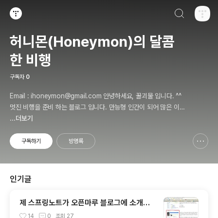
검색하기
티스토리
허니몬(Honeymon)의 달콤
한 비행
구독자
0
Email : ihoneymon@gmail.com 안녕하세요, 꿀괴물 입니다. ^^
멋진 비행을 준비 하는 블로그 입니다. 만능형 인간이 되어 많은 이들
에게 인정받고, 즐겁고 행복하게 살기를 간절히 원합니다!! 달콤살벌
...더보기
한 꿀괴물의 좌충우돌 파란만장한 여정을 지켜봐주세요!! ^^
구독하기
방명록
신고하기 레이어
열기
인기글
제 스프링노트가 오픈마루 블로그에 소개가
되었어요. ㅠㅅ-)b
14
0
조회
27