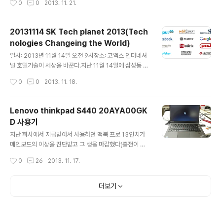
0
0
2013. 11. 21.
단하게 실행해본다. 백그라운드 실행시키기!$ guake &
부팅할 때마다 자동으로 실행되었으면 했다. 우분투의 시
작프로그램에 추가한다.$ gnome-session-properti
20131114 SK Tech planet 2013(Tech
es 하단에 있는 터미널탭에 이름이 ‘Terminal’에 고정되
nologies Changeing the World)
어 있는 것이 마음에 들지 않아 현재 위치의 디렉토리명으
글 내용
로 변경하는 방법을 찾아봤다.출처: https://bbs.archlin
일시: 2013년 11월 14일 오전 9시장소: 코엑스 인터네셔
ux.org/viewtopic.php?id=143201 의 예에서는 고정
널 호텔기술이 세상을 바꾼다.지난 11월 14일에 삼성동 코
하는 형태로 쓰였지만,..
엑스 인터콘티넨탈 호텔 하모니볼룸에서 테크플래닛Tech
작성시간
0
0
2013. 11. 18.
Planet 2013(http://techplanet.skplanet.com/)이
열렸다. 2번째로 열리는 이번 행사는 SK Planet에서 주관
하는 기술컨퍼런스로서 ‘해외 최신 기술트렌드’의 흐름을
Lenovo thinkpad S440 20AYA00GK
살펴볼 수 있는 컨퍼런스로 자리잡아가고 있다. 올해 201
D 사용기
3년의 주제는 ‘빅데이터Big Data’였다. 세계적으로 높은
글 내용
기술력을 보유하고 있는 다양한 기업들이 참여하여 빅데이
지난 회사에서 지급받아서 사용하던 맥북 프로 13인치가
터에 대한 그들의 노하우를 전달해주었다. Keynote spe
메인보드의 이상을 진단받고 그 생을 마감했다(충전이 되
aker발표자: 서진우 CEO온라인과 오프라인의 결합과거 i
질 않아서 전원을 연결해야지만 켜지는 증상). 그동안 이 녀
작성시간
0
26
2013. 11. 17.
n the past, Commerce기술의..
석이 망가지면 '탈Apple 해야지' 하고 벼르고 있었는데,
외근해야하는 상황에서 망가져버린 마음이 급해졌다. 회사
에서 구매한 LG 울트라북을 잠시 사용해봤지만, 사용하기
더보기
매우 불편한 키보드와 터치패드의 터치감이 짜증스러움을
유발했다. 대학생 때 LG XNOTE는 가격이나 디자인이나
만족스러웠는데, 어느 순간부터 가격도 성능도 모두 불편