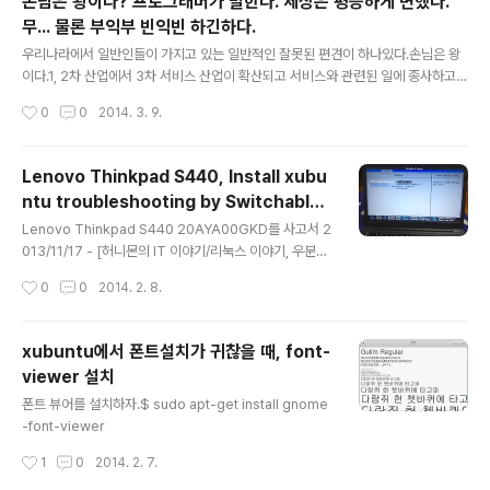
손님은 왕이다? 프로그래머가 말한다. 세상은 평등하게 변했다.
에는 한번 해봐야지 하고 계획했던 일 중에 하나.시작하게
무... 물론 부익부 빈익빈 하긴하다.
된 계기는 의외로 단촐했다. JCO 커뮤니티 트랙에서 스프
글 내용
링 4.0에 대한 발표와 관련한 회의를 하다가 불쑥 결정되
우리나라에서 일반인들이 가지고 있는 일반적인 잘못된 편견이 하나있다.손님은 왕
었을 뿐이다. 지난 해부터 꾸준하게 REST API에 대한 내
이다.1, 2차 산업에서 3차 서비스 산업이 확산되고 서비스와 관련된 일에 종사하고
용으로 누군가가 발표를 해주었으면 좋겠다..
있는 사람들이 늘어나기 시작한다. 이런 서비스에 종사하고 있는 사람들은, ‘자신이
작성시간
0
0
2014. 3. 9.
서비스 제공자이고 자신이 서비스 사용자’이기도 하다. 그런데 그런 그들 사이에서
공유하고 있는 공통된 명제가 하나있다.손님은 왕이다. Lifesize Religious King
Statue with Spear by epSos.de 이것은 비단 서비스업이 아니라, 고객을 대상
Lenovo Thinkpad S440, Install xubu
으로 하는 IT산업도 마찬가지다. SW산업 중 컨텐츠를 생산하고 서비스를 제공한다.
ntu troubleshooting by Switchable
그리고 그 서비스를 개발하기 위해 수많은 기획자-디자이너-개발자가 얽혀있다.이
글 내용
Graphincs.
런 글을 쓰게된 발단이 되는 일은,..
Lenovo Thinkpad S440 20AYA00GKD를 사고서 2
013/11/17 - [허니몬의 IT 이야기/리눅스 이야기, 우분투]
- Lenovo thinkpad S440 20AYA00GKD 사용기한
작성시간
0
0
2014. 2. 8.
동안 우분투 계열의 리눅스를 설치하고 애를 먹었다.Leno
vo의 Thinkpad 중에는 Intel그래픽칩셋과 ATI 혹은 nVi
dia 칩셋을 함께 내장하고 있는 제품들이 출시되고 있다.
xubuntu에서 폰트설치가 귀찮을 때, font-
윈도우 쪽에서는 별다른 무리없이 Switchable Graphic
viewer 설치
s 기능을 사용할 수 있다.그러나 내가 애용하는 우분투 계
글 내용
열의 리눅스에서는 이 기능이 참 거슬리는 기능이 되어버
폰트 뷰어를 설치하자.$ sudo apt-get install gnome
렸다. 잘 설치해서 사용하다가 업데이트를 하고 나면 노트
-font-viewer
북의 화면이 나타나지 않는 문제가 발생했다.대부분 ATI
작성시간
1
0
2014. 2. 7.
그래픽과 관련된 문제였다. 업데이..