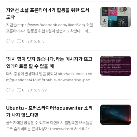
리하고 암호화 화폐에 대해서 환율만 보장해주며 환전을
관리하면 그 활용도는 무궁무진하다고 생각하다. 와우 복
지앤선 소셜 프론티어 4기 활동을 위한 도서
귀를 할까 생각하는 중에,게임속 골드를 시세에 따라 원화
도착
로 사고파는 풍경게임속 골드를 지불하여 게임이용권 결제
글 내용
경매를 통해서 시세가 결정 아이템거래사이트(거래소): 와
지앤선(https://www.facebook.com/JiandSon) 소셜
우 골드를 팔아서 다른 게임 골드구매 암호화화폐를 바라
프론티어 4기 활동을 위한 6권이 한번에 도착했다.그러고
보는 사람들도 이런 모습을 꿈꾸지 않을까? 현실의 재화가
보니, 지금까지 읽었던 책들은 대부분이 한빛, 에이콘, 인사
작성시간
0
0
2015. 8. 3.
게임속 재화와 이어지는 수순은... 이미 익숙하다. 기본골자
이트가 대부분이었구나.도착한 책들은, War of IT국내도
는, P.S.1. 괜히 국내자금..
서저자 : 김영욱출판 : 지앤선(지&선) 2015.02.28상세보
기 룰 메이커국내도서저자 : 이제형,오수려,정미녕출판 : 지
'해시 합이 맞지 않습니다.'라는 메시지가 뜨고
앤선(지&선) 2015.06.29상세보기 거침없이 배우는 라즈
업데이트를 할 수 없을 때
베리 파이국내도서저자 : 에벤 업튼,가레스 할퍼크리 / 유하
글 내용
영,전우영역출판 : 지앤선(지&선) 2015.07.29상세보기
다시 증상이 발생해서 답을 찾았다.http://askubuntu.co
거침없이 배우는 자바스크립트 & 제이쿼리국내도서저자 :
m/questions/41605/trouble-downloading-pack
데이비드 소이어 맥파랜드 / 김태곤역출판 : 지앤선(지&선)
ages-list-due-to-a-hash-sum-mismatch-error
작성시간
0
0
2015. 5. 29.
2015.04.30상세보기 코드 품질 시각..
$ apt-get clean $ rm -rf /var/lib/apt/lists/partial/
* $ apt-get clean $ apt-get update $ apt-get u
pgrade 나는 우분투의 저장소로 다음"http://ftp.daum.
Ubuntu - 포커스라이터focuswriter 소리
net'을 선호하는 편이다. 다음을 좋아하니까.요 근래에 정
가 나지 않느다면
상적으로 업그레이드가 되지 않아서 네오위즈로 변경을 해
글 내용
뒀는데, 다음과 같은 상황이 발생했다.최초 설정되는 '대한
글쓰기에만 집중할 수 있도록 화면에서 불필요한 요소들을
민국 서버'를 선택하고 진행한다. 변경하는 방법은,2014/
모두 숨겨버리는 문서작성기! focuswriter에서 소리가 나
01/25 - [허..
지 않아서 아쉬웠는데, 그래서 인터넷을 뒤져보니 해결방
작성시간