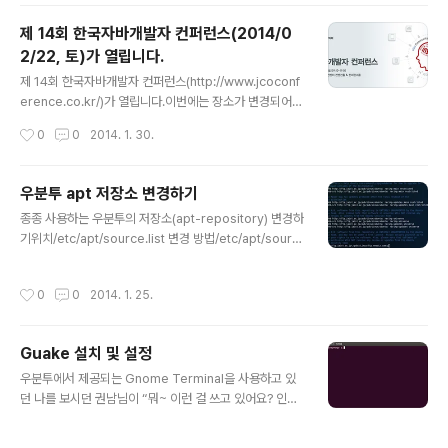
제 14회 한국자바개발자 컨퍼런스(2014/0
2/22, 토)가 열립니다.
글 내용
제 14회 한국자바개발자 컨퍼런스(http://www.jcoconf
erence.co.kr/)가 열립니다.이번에는 장소가 변경되어서
세종대학교 컨벤션센터 컨벤션홀 & 컨퍼런스룸에서 열립
작성시간
0
0
2014. 1. 30.
니다(광개토관인듯 하군요… @_@)).사이트: http://ww
w.jcoconference.co.kr/info.asp일시: 2014년 2월
22일 토요일장소: 세종대학교 광개토관(컨벤션센터 컨벤
우분투 apt 저장소 변경하기
션홀)세종대학교 시설 안내:http://www.sejongstory.a
글 내용
종종 사용하는 우분투의 저장소(apt-repository) 변경하
c.kr/main_campus_01.html매년 주제를 가지고 진행이
기위치/etc/apt/source.list 변경 방법/etc/apt/sourc
되는데, 작년에는 ‘Follower에서 Creator로!’ 라는 주제
e.list 파일 열기 $ sudo vim /etc/apt/source.list vi
로 개최되었고, 올해는 ‘커뮤니티에서 개발자로서의 통찰
m의 키워드 변경명령 :%s/target-keyword/change-
력을 키우자!’ (class Community implements Insig..
작성시간
0
0
2014. 1. 25.
keyword/g 소프트웨어 업그레이드 설정 프로그램을 통
해서 수정하는게 귀찮을 때, 터미널에서 변경하는 방법.요
즘 터미널에서 처리하는 게 더 맘이 편하고 빠르다.
Guake 설치 및 설정
글 내용
우분투에서 제공되는 Gnome Terminal을 사용하고 있
던 나를 보시던 권남님이 “뭐~ 이런 걸 쓰고 있어요? 인터
넷 연결되어 있어요?” 하시며 터미널을 열고 설치해주신
Guake Terminal.$ sudo apt-get install guake 간
작성시간