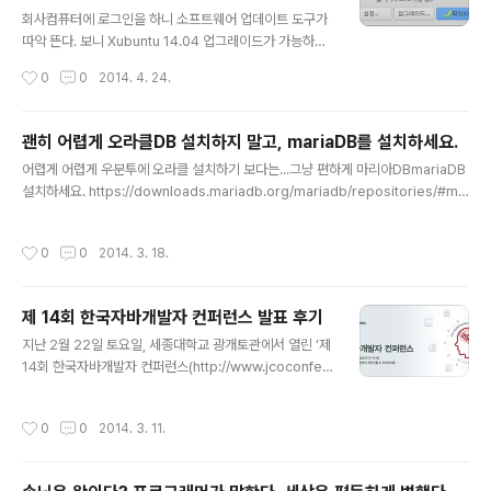
글 내용
회사컴퓨터에 로그인을 하니 소프트웨어 업데이트 도구가
따악 뜬다. 보니 Xubuntu 14.04 업그레이드가 가능하다
는 이야기다.나도 반갑다.업데이트가 진행된다.지금 설치
작성시간
0
0
2014. 4. 24.
된 환경을 분석한 후 업그레이드시 소요될 시간과 저장공
간에 대해 알려준다.당연히 [업그레이드 시작] 클릭.업그레
이드 진행중Upgrade progress.업그레이드 관련 파일
괜히 어렵게 오라클DB 설치하지 말고, mariaDB를 설치하세요.
들을 다운로드 후 설치하는 중.ubuntu 14.04 에서 제일
글 내용
어렵게 어렵게 우분투에 오라클 설치하기 보다는...그냥 편하게 마리아DBmariaDB
문제가 되는 것이 한글의 윗단이 살짝 잘리는 현상이 있다.
설치하세요. https://downloads.mariadb.org/mariadb/repositories/#mir
DPI를 늘리는 방법을 사용해보니 정상적으로 나온다. 이건
ror=kaist&distro=Ubuntu위의 링크에서 운영체제, 버전, 저장소 선택하면 설치
우분투 내에서 화면 구성만 그렇지 브라우저 등 다른 폰트
방법까지 친절하게 설명해줍니다.대략 5줄만 실행하면 별탈없이 설치까지 완료됩니
를 사용하는 경우에는 먹히지 않는다. 두둥.xubuntu 로그
작성시간
0
0
2014. 3. 18.
다. Here are the commands to run to install MariaDB on your Ubuntu s
인 화면에서 프로필을 바꿀 수가 없었는데, 수정할 수 있는
ystem: sudo apt-get install software-properties-common sudo apt-
기능이 추가되..
key adv --recv-keys --keyserver hkp://keyserver.ubuntu.com:80 ..
제 14회 한국자바개발자 컨퍼런스 발표 후기
글 내용
지난 2월 22일 토요일, 세종대학교 광개토관에서 열린 ‘제
14회 한국자바개발자 컨퍼런스(http://www.jcoconfer
ence.co.kr/)’가 열렸다. 이 컨퍼런스의 커뮤니티 세션에
서 ‘REST API 설계와 구현(A부터 I까지)’이라는 제목으로
작성시간
0
0
2014. 3. 11.
발표를 진행했다.발표자료: REST API 설계와 구현발표자
료 소스: 20140222 JCO - Dropbox이 바닥에 개발자
로 뛰어든지 5년만에 이룬 쾌거다. 개발자로서 30대 중반