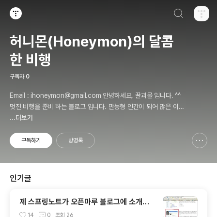
검색하기
티스토리
허니몬(Honeymon)의 달콤
한 비행
구독자
0
Email : ihoneymon@gmail.com 안녕하세요, 꿀괴물 입니다. ^^
멋진 비행을 준비 하는 블로그 입니다. 만능형 인간이 되어 많은 이들
에게 인정받고, 즐겁고 행복하게 살기를 간절히 원합니다!! 달콤살벌
...더보기
한 꿀괴물의 좌충우돌 파란만장한 여정을 지켜봐주세요!! ^^
구독하기
방명록
신고하기 레이어
열기
인기글
제 스프링노트가 오픈마루 블로그에 소개가
되었어요. ㅠㅅ-)b
14
0
조회
26