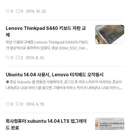
어로 2004년 존그루버에 의해 만들어졌으며 쉽게 쓰고 읽을 수 있으며 HTML로
변환이 가능하다. 특수기호와 문자를 이용한 매우 간단한 구조의 문법을 사용하여 웹
작성시간
0
0
2014. 10. 22.
에서도 보다 빠르게 컨텐츠를 작성하고 보다 직관적으로 인식할 수 있다. 마크다운이
최근 각광받기 시작한 이유는 깃헙(https://github.com) 덕분이다. 깃헙의 저장소
Repository에 관한 정보를 기록하는 README.md는 깃헙을 사용하는 사람이라
Lenovo Thinkpad S440 키보드 자판 교
면 누구나 가장 먼저 접하게 되는 마크다운 문서였다. 마크다운을 통해서 설치방법,
체
소스코드 설명, 이슈 등..
글 내용
작년 11월에 구매한 Lenovo Thinkpad S440의 키보드
가 정상적으로 동작하지 않았다. 증상: Enter, ESC, Delet
e, Backspace, n, h 키 등이 정상적으로 눌리지 않는 문
작성시간
0
2
2014. 8. 14.
제가 발생했다. 이 증상이 우분투 때문인지 확인하기 위해
서 윈도우를 설치해보고, 다양한 운영체제를 설치하여 봤
지만, 동일한 증상이 발생해서 AS를 받으러 용산 레노보A
Ubuntu 14.04 사용시, Lenovo 터치패드 오작동시
S 센터를 방문했다. 처음에 증상을 보일 떄는, 희안하게도
글 내용
● 증상 Xubuntu 를 한동안 사용하다가, 로그인 후 마우스커서가 사라지는 증상이
~ AS 담당자가 테스트를 할 때는 정상적으로 입력되는 것
나타났다. USB 마우스를 꽂으면 그때서야 마우스 커서가 나타났다. USB 마우스를
이었다. ㅡ_-);; 뭐냐.그리고 한동안 참고 사용하다가 도저
뽑으면 다시 마우스 커서가 사라진다. ● 검색 ubuntu 14.04 lenovo touchpad
히 안되겠다 싶어서 바로 용산 Lenovo AS 센터를 방문해
을 검색 키워드로 하여 처리방법을 찾았다. Touchpad doesn't work on startu
서 AS를 요청했다. 담당직원이 가지고 나와서 "키보드 정
작성시간
0
0
2014. 6. 10.
p but does on reboot ● 해결책1. 터미널을 열고 다음 명령어를 입력한다:$ su
상 동작하는데요? ... 어? 아니네. 키보드가 ..
do gedit /etc/default/grub 2. GRUB 설정파일이 열릴 것이다. 다음 행을 찾는
다::GRUB_CMDLINE_LINUX=" "3. 다음의 파라메터를 추가한다. i8042.nomu
회사컴퓨터 xubuntu 14.04 LTS 업그레이
x=1 locale=fr_FR i8042.reset..
드 완료