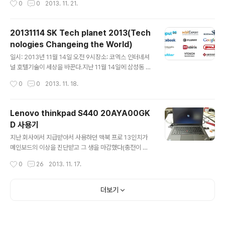
0
0
2013. 11. 21.
단하게 실행해본다. 백그라운드 실행시키기!$ guake &
부팅할 때마다 자동으로 실행되었으면 했다. 우분투의 시
작프로그램에 추가한다.$ gnome-session-properti
20131114 SK Tech planet 2013(Tech
es 하단에 있는 터미널탭에 이름이 ‘Terminal’에 고정되
nologies Changeing the World)
어 있는 것이 마음에 들지 않아 현재 위치의 디렉토리명으
글 내용
로 변경하는 방법을 찾아봤다.출처: https://bbs.archlin
일시: 2013년 11월 14일 오전 9시장소: 코엑스 인터네셔
ux.org/viewtopic.php?id=143201 의 예에서는 고정
널 호텔기술이 세상을 바꾼다.지난 11월 14일에 삼성동 코
하는 형태로 쓰였지만,..
엑스 인터콘티넨탈 호텔 하모니볼룸에서 테크플래닛Tech
작성시간
0
0
2013. 11. 18.
Planet 2013(http://techplanet.skplanet.com/)이
열렸다. 2번째로 열리는 이번 행사는 SK Planet에서 주관
하는 기술컨퍼런스로서 ‘해외 최신 기술트렌드’의 흐름을
Lenovo thinkpad S440 20AYA00GK
살펴볼 수 있는 컨퍼런스로 자리잡아가고 있다. 올해 201
D 사용기
3년의 주제는 ‘빅데이터Big Data’였다. 세계적으로 높은
글 내용
기술력을 보유하고 있는 다양한 기업들이 참여하여 빅데이
지난 회사에서 지급받아서 사용하던 맥북 프로 13인치가
터에 대한 그들의 노하우를 전달해주었다. Keynote spe
메인보드의 이상을 진단받고 그 생을 마감했다(충전이 되
aker발표자: 서진우 CEO온라인과 오프라인의 결합과거 i
질 않아서 전원을 연결해야지만 켜지는 증상). 그동안 이 녀
작성시간
0
26
2013. 11. 17.
n the past, Commerce기술의..
석이 망가지면 '탈Apple 해야지' 하고 벼르고 있었는데,
외근해야하는 상황에서 망가져버린 마음이 급해졌다. 회사
에서 구매한 LG 울트라북을 잠시 사용해봤지만, 사용하기
더보기
매우 불편한 키보드와 터치패드의 터치감이 짜증스러움을
유발했다. 대학생 때 LG XNOTE는 가격이나 디자인이나
만족스러웠는데, 어느 순간부터 가격도 성능도 모두 불편