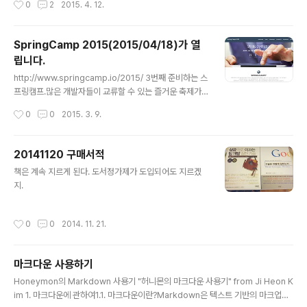
0
2
2015. 4. 12.
법은 간단하다.출처: http://orangenarwhals.blogspo
t.kr/2012/05/focuswriter-ubuntu-1204-typewrit
er.html소리가 나고 나지 않고의 차이가 크다.
SpringCamp 2015(2015/04/18)가 열
립니다.
글 내용
http://www.springcamp.io/2015/ 3번째 준비하는 스
프링캠프.많은 개발자들이 교류할 수 있는 즐거운 축제가
되길 항상 바랍니다. ^^
작성시간
0
0
2015. 3. 9.
20141120 구매서적
글 내용
책은 계속 지르게 된다. 도서정가제가 도입되어도 지르겠
지.
작성시간
0
0
2014. 11. 21.
마크다운 사용하기
글 내용
Honeymon의 Markdown 사용기 "허니몬의 마크다운 사용기" from Ji Heon K
im 1. 마크다운에 관하여1.1. 마크다운이란?Markdown은 텍스트 기반의 마크업언