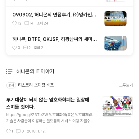
090902, 허니몬의 면접후기, ㈜잉카인터
넷 기술 면접 후 또한번 깨달음을 얻다. ㅡ
12
14
조회
24
ㅅ-)/ 레벨업!!
허니몬, DTFE, OKJSP, 허광남씨의 세미나
를 듣다. 개발자 생존 가이드. ^^
0
2
조회
2
허니몬의 IT 이야기
분류 전체보기
주요 글 목록
티스토리 초대장 배포
모두보기
공지
투기대상이 되지 않는 암호화화폐는 일상에
스며들 것이다.
글 내용
https://goo.gl/Z3Te2W 암호화화폐(혹은 암호화폐)의
기술은 사람들이 이용하는 플랫폼의 서비스 이용 지불수단
으로 활용될 것이다. @_@);; 지금의 채굴방식도 변할거
작성시간
1
0
2018. 1. 12.
고... 채굴은 플랫폼 제공자가 자체적으로 알아서 하면서 관